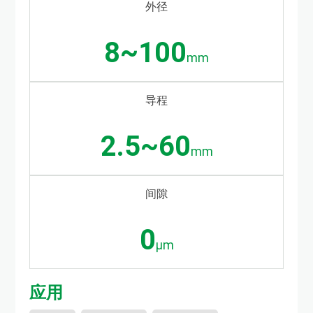
外径
8~100
mm
导程
2.5~60
mm
间隙
0
µm
应用