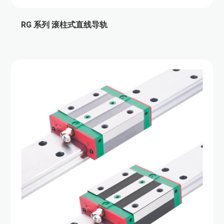
RG 系列 滚柱式直线导轨