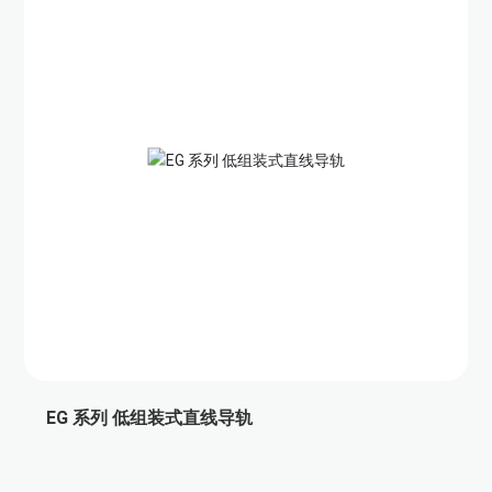
EG 系列 低组装式直线导轨