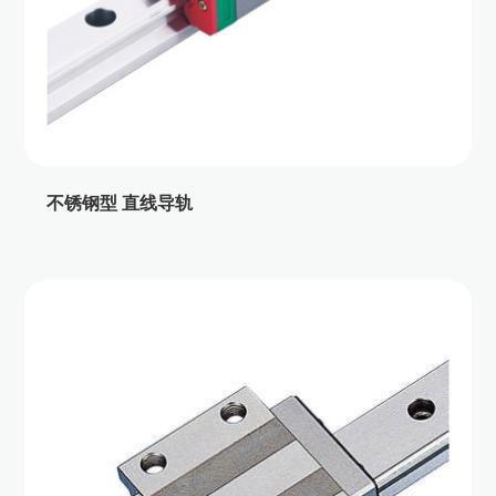
不锈钢型 直线导轨