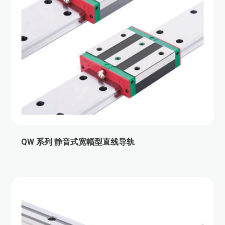
QW 系列 静音式宽幅型直线导轨