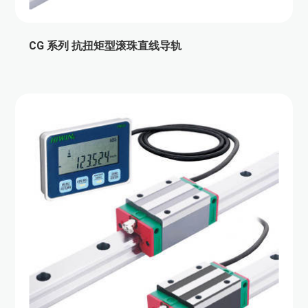
CG 系列 抗扭矩型滚珠直线导轨