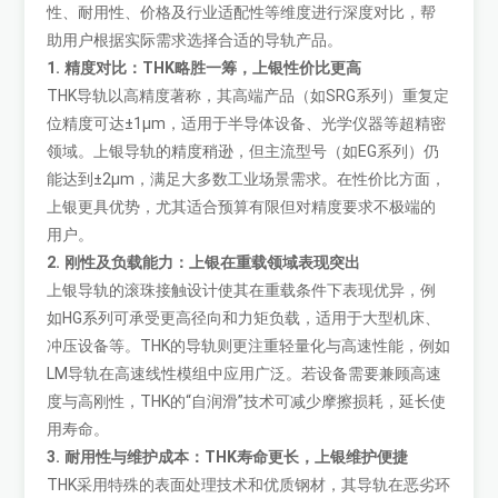
性、耐用性、价格及行业适配性等维度进行深度对比，帮
助用户根据实际需求选择合适的导轨产品。
1. 精度对比：THK略胜一筹，上银性价比更高
THK导轨以高精度著称，其高端产品（如SRG系列）重复定
位精度可达±1μm，适用于半导体设备、光学仪器等超精密
领域。上银导轨的精度稍逊，但主流型号（如EG系列）仍
能达到±2μm，满足大多数工业场景需求。在性价比方面，
上银更具优势，尤其适合预算有限但对精度要求不极端的
用户。
2. 刚性及负载能力：上银在重载领域表现突出
上银导轨的滚珠接触设计使其在重载条件下表现优异，例
如HG系列可承受更高径向和力矩负载，适用于大型机床、
冲压设备等。THK的导轨则更注重轻量化与高速性能，例如
LM导轨在高速线性模组中应用广泛。若设备需要兼顾高速
度与高刚性，THK的“自润滑”技术可减少摩擦损耗，延长使
用寿命。
3. 耐用性与维护成本：THK寿命更长，上银维护便捷
THK采用特殊的表面处理技术和优质钢材，其导轨在恶劣环