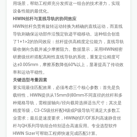
用场景，帮助工程师充分发挥这一组合的技术潜力，实现
设备性能的最优化。
HIWIN丝杆与直线导轨的协同效应
HIWIN丝杆负责将旋转运动转换为精确的直线运动，而直线
导轨则确保运动部件沿预定轨迹平稳移动。这种组合创造
了1+1>2的协同效应：丝杆提供高精度定位能力，直线导轨
吸收侧向负载并减少摩擦阻力。数据显示，采用HIWIN精密
研磨级丝杆搭配高刚性直线导轨的系统，重复定位精度可
达±0.005mm，摩擦系数降低60%以上，显著提高了传动效
率和运动平稳性。
关键选型考量因素
要实现最佳匹配效果，必须考虑三个核心参数：首先是负
载特性，HIWIN提供从15mm到80mm不同直径的丝杆和多
种规格导轨，需根据轴向/径向载荷选择适当尺寸；其次是
精度等级，C3-C5级丝杆配H级或P级导轨可满足大多数工
业需求；最后是速度要求，HIWIN的EF/DF系列高速静音丝
杆与QH系列导轨组合特别适合高速应用。专业选型软件
HIWIN Sizer可帮助工程师快速完成匹配计算。