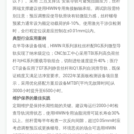
以下）。采用"三点支撑法"安装导轨可避免扭曲应力，丝杆
两端支撑建议使用HIWIN专用角接触轴承组。调试阶段需特
别注意：预压调整应使导轨滑块有轻微阻力感，丝杆螺母
预紧力通常设为额定动载荷的8-10%。使用激光干涉仪检测
时，全行程定位误差应控制在±0.01mm以内。
典型行业应用案例
在半导体设备领域，HIWIN R系列滚柱丝杆配RG系列微型导
轨实现了纳米级定位；CNC加工中心采用TBI系列高负荷丝
杆与HG系列重载导轨组合，切削进给速度提升40%；医疗
CT设备应用了EF系列静音丝杆和Q1系列自润滑导轨，既保
证精度又满足洁净室要求。2022年某面板检测设备项目显
示，采用优化搭配方案后设备MTBF(平均无故障时间)从
3000小时提升至6500小时。
维护保养的最佳实践
定期维护是保持长期性能的关键。建议每运行2000小时检
查导轨润滑状态，使用HIWIN专用油脂润滑可延长寿命30%
以上。丝杆需每半年检查一次反向间隙，超过0.05mm时应
考虑调整预压或更换螺母。环境恶劣的场合可选用HIWIN