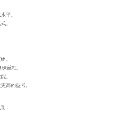
化水平。
模式。
模组。
滚珠丝杠。
性能。
级更高的型号。
发展：