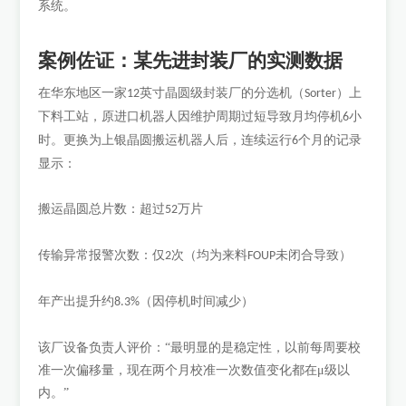
系统。
案例佐证：某先进封装厂的实测数据
在华东地区一家
英寸晶圆级封装厂的分选机（
）上
12
Sorter
下料工站，原进口机器人因维护周期过短导致月均停机
小
6
时。更换为上银晶圆搬运机器人后，连续运行
个月的记录
6
显示：
搬运晶圆总片数：超过
万片
52
传输异常报警次数：仅
次（均为来料
未闭合导致）
2
FOUP
年产出提升约
（因停机时间减少）
8.3%
该厂设备负责人评价：
“最明显的是稳定性，以前每周要校
准一次偏移量，现在两个月校准一次数值变化都在μ级以
内。”