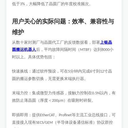
低于
，大幅降低了晶圆厂的年度校准频次。
3%
用户关心的实际问题：效率、兼容性与
维护
上银晶
从数十家封测厂与晶圆代工厂的反馈数据看，部署
圆搬运机器人
后，平均故障间隔时间（
）达到
小
MTBF
8000
时以上。具体优势包括：
快速换线：通过软件预设，可在
分钟内完成
寸到
寸晶
5
6
12
圆的搬运参数切换，无需更换末端执行器。
末端力控：集成微型力传感器，接触力控制在
以内，有
0.5N
效防止薄晶圆（厚度＜
μ
）在吸附时碎裂。
200
m
即插即用：提供
、
等主流工业总线接口，可
EtherCAT
Profinet
直接接入现有
（半导体设备通信标准）协议群控
SECS/GEM