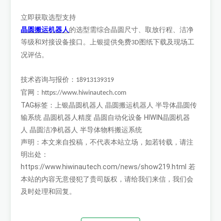
立即获取选型支持
晶圆搬运机器人
的选型需综合晶圆尺寸、取放行程、洁净
等级和对接设备接口。上银提供免费
图纸下载及现场工
3D
况评估。
技术咨询与报价：
18913139319
官网：
https://www.hiwinautech.com
TAG标签：
上银晶圆机器人
晶圆搬运机器人
半导体晶圆传
输系统
晶圆机器人精度
晶圆自动化设备
HIWIN晶圆机器
人
晶圆洁净机器人
半导体物料搬运系统
声明：本文来自投稿，不代表本站立场，如若转载，请注
明出处：
https://www.hiwinautech.com/news/show219.html
若
本站的内容无意侵犯了贵司版权，请给我们来信，我们会
及时处理和回复。