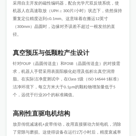
采用自主开发的磁性编码器，配合光学尺双反馈系统，使
机器人在高速取放（
≥
片
小时）状态下，依然保持
UPH
300
/
重复定位精度达到±
。这意味着在搬运
英寸
0.1mm
12
（
）晶圆时，边缘对齐误差不超过一根发丝的直
300mm
径。
真空预压与低颗粒产生设计
针对
（晶圆传送盒）和
（晶圆传送盒）的对接需
FOUP
FOSB
求，机器人手臂采用表面阳极化处理及低析出真空润滑
脂。在实际洁净度测试中，在
级（
标准）
Class 1
ISO 14644-1
洁净环境下，每立方米大于
μ
的颗粒物增加量低于
0.1
m
5
个，远优于行业
个的标准阈值。
20
高刚性直驱电机结构
放弃传统减速机
皮带传动，改用直接驱动力矩电机，消除
+
了背隙与磨损。这使得设备在运行
万小时后，精度衰减率
2