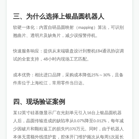
三、为什么选择上银晶圆机器人
软硬一体化：内置自研晶圆映射（
）算法，可识别
mapping
翘曲片、透明片及缺角片，减少误报警停机。
快速服务响应：提供从末端吸盘设计到整机
通讯协议调
E84
试的全套支持，
小时内现场工艺匹配。
48
成本优势：相比进口品牌，采购成本降低
～
，且备
25%
30%
件库位于上海松江，常用零件当日达。
四、现场验证案例
某
英寸硅基微显示厂在光刻单元引入
台上银晶圆机器
12
16
人后，晶圆传输造成的缺陷率从
降至
，每年减
0.07%
0.012%
少因破片和颗粒返工的损失约
万元。同时，由于机器人
370
本体无需额外线缆护套，腔体开门维护频次从每周
次延长
1