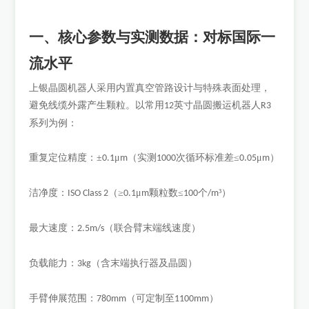
一、核心参数与实测数据：对标国际一
流水平
上银晶圆机器人采用内置真空管路设计与特殊表面处理，
避免线缆外露产生颗粒。以常用
英寸晶圆搬运机器人
12
R3
系列为例：
重复定位精度：
±
μ
（实测
次循环标准差≤
μ
）
0.1
m
1000
0.05
m
洁净度：
（≥
μ
颗粒数≤
个
³）
ISO Class 2
0.1
m
100
/m
最大速度：
（联合臂末端线速度）
2.5m/s
负载能力：
（含末端执行器及晶圆）
3kg
手臂伸展范围：
（可定制至
）
780mm
1100mm