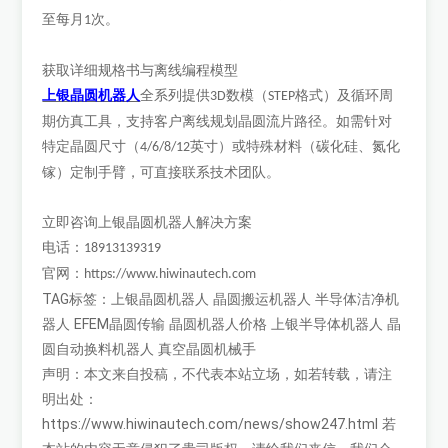
至每月
次。
1
获取详细规格书与离线编程模型
上银晶圆机器人
全系列提供
数模（
格式）及循环周
3D
STEP
期仿真工具，支持客户离线规划晶圆流片路径。如需针对
特定晶圆尺寸（
英寸）或特殊材料（碳化硅、氮化
4/6/8/12
镓）定制手臂，可直接联系技术团队。
立即咨询上银晶圆机器人解决方案
电话：
18913139319
官网：
https://www.hiwinautech.com
TAG标签：
上银晶圆机器人
晶圆搬运机器人
半导体洁净机
器人
EFEM晶圆传输
晶圆机器人价格
上银半导体机器人
晶
圆自动换料机器人
真空晶圆机械手
声明：本文来自投稿，不代表本站立场，如若转载，请注
明出处：
https://www.hiwinautech.com/news/show247.html
若