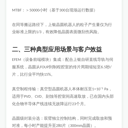
：＞
小时（基于
台现场运行数据）
MTBF
50000
300
在同等搬运路径下，上银晶圆机器人的粒子产生量仅为行
业标准上限的
，有效降低晶圆表面微刮伤风险。
1/3
二、三种典型应用场景与客户效益
（设备前端模块）集成：配合上银自研直线导轨与伺
EFEM
服系统，晶圆从
到制程腔室的传片周期缩短至
秒
FOUP
6.5
/
片，比行业平均快
。
15%
真空制程传输：真空型晶圆机器人本体耐压至
×
⁻⁵
，
1
10
Pa
适用于
、
、刻蚀等腔室间高速取放，已在国内头部
PVD
CVD
化合物半导体产线连续无故障运行
个月。
23
晶圆级封装分选：双臂独立控制结构，同时完成取放和预
对准，每小时产能提升至
片（
晶圆）。
280
300mm