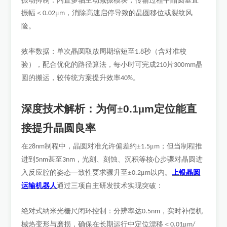
振动抑制：内置多轴主动减振模块，传输过程中晶圆垂直
振幅＜
μ
，消除高速启停导致的晶圆移位或裂纹风
0.02
m
险。
效率数据：单次晶圆取放周期缩短至
秒（含对准校
1.8
验），配合优化的路径算法，每小时可完成
片
晶
210
300mm
圆的搬运，较传统方案提升效率
。
40%
深度技术解析：为何
±
0.1
μ
m
定位能直
接提升晶圆良率
在
制程中，晶圆对准允许偏差约±
μ
；但当制程推
28nm
1.5
m
进到
甚至
，光刻、刻蚀、沉积等核心步骤对晶圆进
5nm
3nm
上银晶圆
入反应腔的姿态一致性要求骤升至±
μ
以内。
0.2
m
运输机器人
通过三项自主研发技术实现突破：
绝对式纳米光栅尺闭环控制：分辨率达
，实时补偿机
0.5nm
械热变形与磨损，确保在长期运行中定位漂移＜
μ
0.01
m/