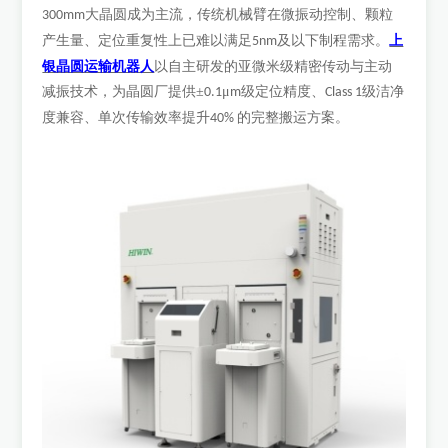
大晶圆成为主流，传统机械臂在微振动控制、颗粒
300mm
上
产生量、定位重复性上已难以满足
及以下制程需求。
5nm
银晶圆运输机器人
以自主研发的亚微米级精密传动与主动
减振技术，为晶圆厂提供
±
μ
级定位精度、
级洁净
0.1
m
Class 1
度兼容、单次传输效率提升
的完整搬运方案。
40%