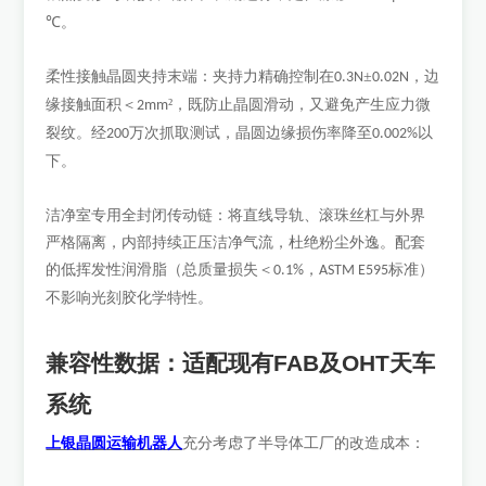
℃。
柔性接触晶圆夹持末端：夹持力精确控制在
±
，边
0.3N
0.02N
缘接触面积＜
²，既防止晶圆滑动，又避免产生应力微
2mm
裂纹。经
万次抓取测试，晶圆边缘损伤率降至
以
200
0.002%
下。
洁净室专用全封闭传动链：将直线导轨、滚珠丝杠与外界
严格隔离，内部持续正压洁净气流，杜绝粉尘外逸。配套
的低挥发性润滑脂（总质量损失＜
，
标准）
0.1%
ASTM E595
不影响光刻胶化学特性。
兼容性数据：适配现有
FAB
及
OHT
天车
系统
上银晶圆运输机器人
充分考虑了半导体工厂的改造成本：