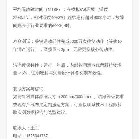
平均无故障时间（
）：在模拟
环境（温度
MTBF
FAB
±
℃，相对湿度
±
）连续运行超过
小时，故障
22
0.5
40
3%
8000
间隔长于行业要求的
小时。
6000
寿命测试：关键运动部件完成
万次往复动作（等效
5000
10
年满产运行），磨损量＜
μ
，无需更换核心传动件。
2
m
洁净度保持性：运行一年后，内部各润滑点残留颗粒物增
量＜
，证明密封与润滑设计具备长期有效性。
5%
获取方案与咨询
如需针对具体晶圆尺寸（
）、洁净等级要求
200mm/300mm
或现有产线布局定制搬运方案，可直接联系技术工程师获
取实测数据报告与选型建议。
联系人：王工
电话：
15250417671