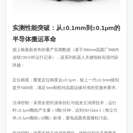
实测性能突破：从
±
0.1mm
到±
0.1
μ
m
的
半导体搬运革命
据上银最新发布的量产实测数据（基于
晶圆厂
内
300mm
FAB
连续
小时运行记录），该系列机器人关键指标实现代际
720
跨越：
定位精度：重复定位精度达
±
μ
，较上一代±
级别
0.1
m
0.5mm
提升
倍，满足
制程对晶圆边缘对准的亚微米要求。
5000
5nm
洁净控制：采用全密封滚珠丝杠与低发尘润滑技术，运行
时
≥
μ
颗粒产生量＜
颗
分钟，达到
（每立方
0.1
m
5
/
ISO Class 1
米≥
μ
颗粒≤
颗）标准，避免晶圆表面微粒污染。
0.1
m
10