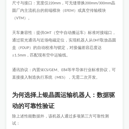
尺寸与接口：宽度仅
，可无缝替换
晶
220mm
200mm/300mm
圆厂内主流机台的前端模块（
）或真空传输模块
EFEM
（
）。
VTM
天车兼容性：提供
（空中自动搬运车）标准对接端口，
OHT
通过双光通讯与近场电磁定位，实现机器人从
取放晶圆
OHT
盒（
）的自动校准与锁定，对接偏差容忍度达
FOUP
±
，匹配现有空中运输线。
1.5mm
通讯协议：内置
、
等半导体行业标准协议，可
SECS/GEM
E84
直接接入制造执行系统（
），无需二次开发。
MES
为何选择上银晶圆运输机器人：数据驱
动的可靠性验证
除上述性能数据外，该机器人通过多项第三方可靠性测
试：