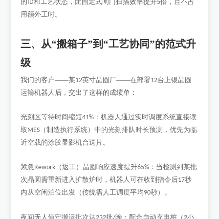
的
和工艺状态，比固定式闸门扫描效率提升
倍，且不占
ID
5
用额外工时。
三、从
“搬箱子”到“工艺协同”的范式升
级
我们的客户
——某
英寸晶圆厂——在部署
台上银晶圆
12
12
运输机器人后，交出了这样的成绩单：
光刻区等待时间缩短
：机器人通过实时调度系统直接读
41%
取
（制造执行系统）中的光刻排队时长预测，优先为临
MES
近空载的涂胶显影机台送片。
紧急
（返工）晶圆响应速度提升
：当检测到某批
Rework
65%
次晶圆需重新进入扩散炉时，机器人可在收到指令后
秒
17
内从空闲泊位出发（传统需人工调度平均
秒）。
90
夜间无人值守搬运批次达
批
晚：配合自动充电桩（
小
232
/
2