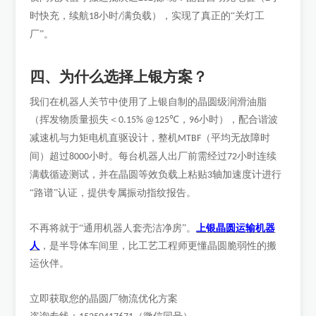
时快充，续航
小时
满负载），实现了真正的“关灯工
18
/
厂”。
四、为什么选择上银方案？
我们在机器人关节中使用了上银自制的晶圆级润滑油脂
（挥发物质量损失＜
℃，
小时），配合谐波
0.15% @125
96
减速机与力矩电机直驱设计，整机
（平均无故障时
MTBF
间）超过
小时。每台机器人出厂前需经过
小时连续
8000
72
满载循迹测试，并在晶圆等效负载上粘贴
轴加速度计进行
3
“路谱”认证，提供专属振动指纹报告。
上银晶圆运输机器
不再将就于
“通用机器人套壳洁净房”。
人
，是半导体车间里，比工艺工程师更懂晶圆脆弱性的搬
运伙伴。
立即获取您的晶圆厂物流优化方案