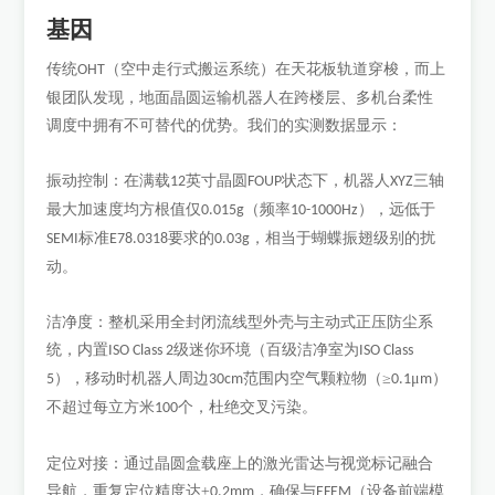
基因
传统
（空中走行式搬运系统）在天花板轨道穿梭，而上
OHT
银团队发现，地面晶圆运输机器人在跨楼层、多机台柔性
调度中拥有不可替代的优势。我们的实测数据显示：
振动控制：在满载
英寸晶圆
状态下，机器人
三轴
12
FOUP
XYZ
最大加速度均方根值仅
（频率
），远低于
0.015g
10-1000Hz
标准
要求的
，相当于蝴蝶振翅级别的扰
SEMI
E78.0318
0.03g
动。
洁净度：整机采用全封闭流线型外壳与主动式正压防尘系
统，内置
级迷你环境（百级洁净室为
ISO Class 2
ISO Class
），移动时机器人周边
范围内空气颗粒物（≥
μ
）
5
30cm
0.1
m
不超过每立方米
个，杜绝交叉污染。
100
定位对接：通过晶圆盒载座上的激光雷达与视觉标记融合
导航，重复定位精度达
±
，确保与
（设备前端模
0.2mm
EFEM