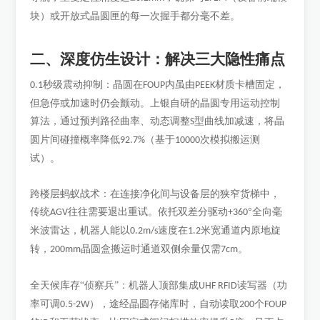
块）或开放式晶圆匣的每一次握手都分毫不差。
二、深度仿生设计：解决三大隐性痛点
秒级震动抑制：晶圆在
内虽由
材质卡槽固定，
0.1
FOUP
PEEK
但急停或加速时仍会颤动。上银自研的晶圆专用运动控制
算法，通过预判路径曲率、动态调整
型曲线加减速，将晶
S
圆片间碰撞概率降低
（基于
次模拟搬运测
92.7%
10000
试）。
跨楼层蚂蚁战术：在连接净化间与设备层的狭窄货梯中，
传统
往往需要退出重试。依托双差分驱动
°全向毫
AGV
+360
米波雷达，机器人能以
速度在
米宽通道内原地旋
0.2m/s
1.2
转，
晶圆盒搬运时通道双侧余量仅需
。
200mm
7cm
全天候库存
“侦察兵”：机器人顶部集成
读写器（功
UHF RFID
率可调
），途经晶圆存储库时，自动读取
个
0.5-2W
200
FOUP