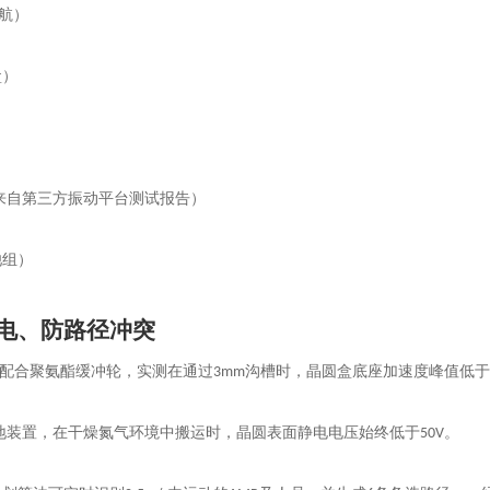
航）
盒）
来自第三方振动平台测试报告）
池组）
电、防路径冲突
配合聚氨酯缓冲轮，实测在通过
沟槽时，晶圆盒底座加速度峰值低
3mm
地装置，在干燥氮气环境中搬运时，晶圆表面静电电压始终低于
。
50V