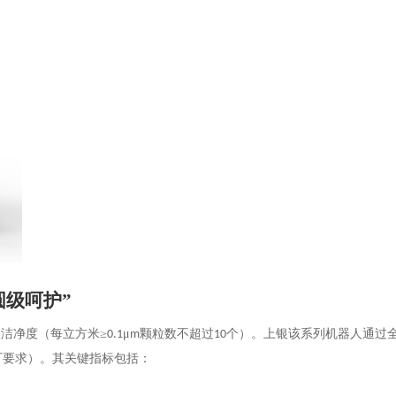
圆级呵护”
级洁净度（每立方米≥
μ
颗粒数不超过
个）。上银该系列机器人通过
0.1
m
10
厂要求）。其关键指标包括：