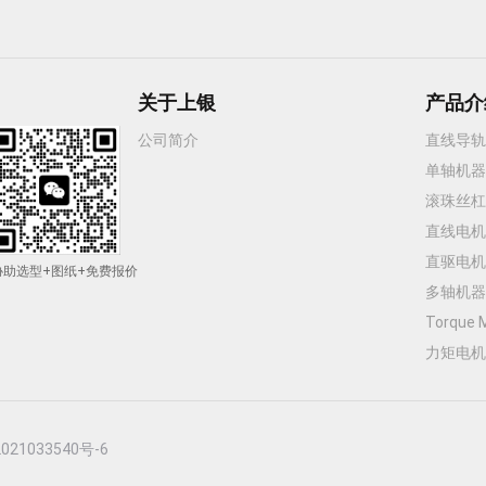
关于上银
产品介
公司简介
直线导轨
单轴机器
滚珠丝杠
直线电机
直驱电机
协助选型+图纸+免费报价
多轴机器
Torque
力矩电机
21033540号-6