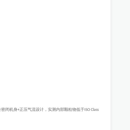
全密闭机身
正压气流设计，实测内部颗粒物低于
+
ISO Class