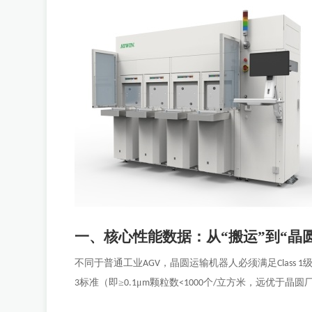
一、核心性能数据：从
“搬运”到“晶
不同于普通工业
，晶圆运输机器人必须满足
AGV
Class 1
标准（即≥
μ
颗粒数
个
立方米，远优于晶圆
3
0.1
m
<1000
/