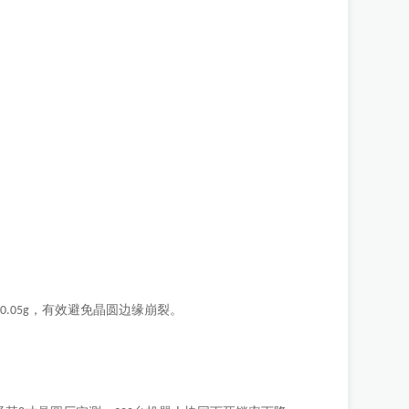
于
，有效避免晶圆边缘崩裂。
0.05g