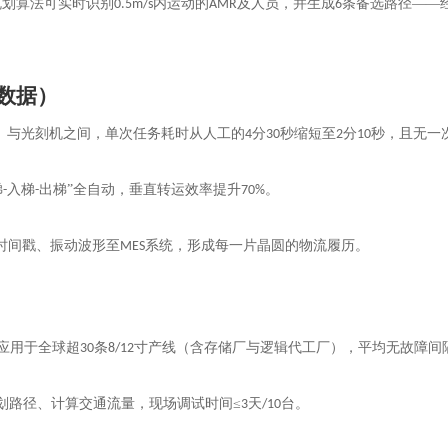
规划算法可实时识别
内运动的
及人员，并生成
条备选路径——
0.5m/s
AMR
6
数据）
）与光刻机之间，单次任务耗时从人工的
分
秒缩短至
分
秒，且无一
4
30
2
10
梯
入梯
出梯”全自动，垂直转运效率提升
。
-
-
70%
时间戳、振动波形至
系统，形成每一片晶圆的物流履历。
MES
应用于全球超
条
寸产线（含存储厂与逻辑代工厂），平均无故障间
30
8/12
划路径、计算交通流量，现场调试时间
≤
天
台。
3
/10