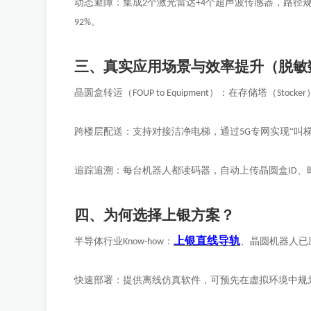
动态避障：集成
个激光雷达
个超声波传感器，路径
2
+4
。
92%
三、真实应用场景与效率提升（脱敏
晶圆盒转运（
）：在存储塔（
FOUP to Equipment
Stocker
跨楼层配送：支持对接洁净电梯，通过
专网实现“叫
5G
追踪追溯：每台机器人都读码器，自动上传晶圆盒
、
ID
四、为何选择上银方案？
上银直线导轨
半导体行业
：
、晶圆机器人已
Know-how
快速部署：提供离线仿真软件，可预先在虚拟环境中规