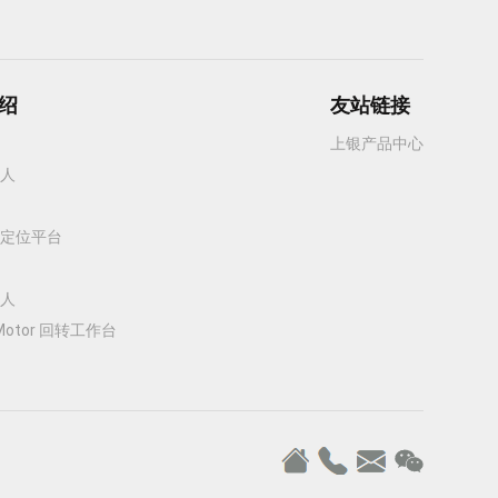
绍
友站链接
上银产品中心
人
定位平台
人
 Motor 回转工作台