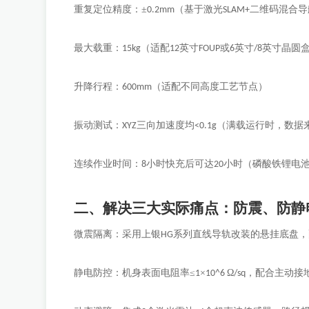
重复定位精度：
±
（基于激光
二维码混合导
0.2mm
SLAM+
最大载重：
（适配
英寸
或
英寸
英寸晶圆
15kg
12
FOUP
6
/8
升降行程：
（适配不同高度工艺节点）
600mm
振动测试：
三向加速度均
（满载运行时，数据
XYZ
<0.1g
连续作业时间：
小时快充后可达
小时（磷酸铁锂电
8
20
二、解决三大实际痛点：防震、防静
微震隔离：采用上银
系列直线导轨改装的悬挂底盘，
HG
静电防控：机身表面电阻率
≤
×
Ω
，配合主动接
1
10^6
/sq