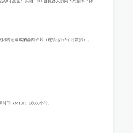
经某
寸晶圆厂实测，
台机器人协同下死锁率下降
8
300
次因转运造成的晶圆碎片（连续运行
个月数据）。
6
隔时间（
）≥
小时。
MTBF
8000