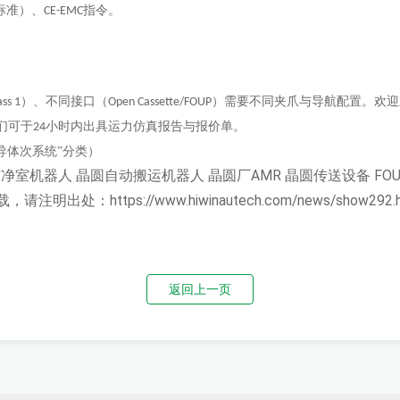
标准）、
指令。
CE-EMC
）、不同接口（
）需要不同夹爪与导航配置。欢
ass 1
Open Cassette/FOUP
们可于
小时内出具运力仿真报告与报价单。
24
导体次系统”分类）
洁净室机器人
晶圆自动搬运机器人
晶圆厂AMR
晶圆传送设备
FO
载，请注明出处：
https://www.hiwinautech.com/news/show292.
返回上一页