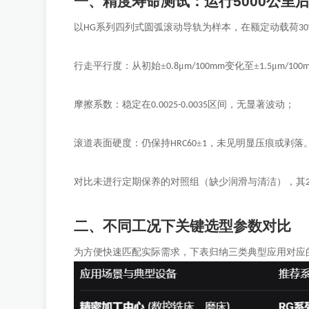
一、精度寿命测试：运行
5000
公里
以
系列四列式圆弧滚动导轨为样本，在额定动载荷
HG
3
行走平行度：从初始
±
μ
变化至±
μ
0.8
m/100mm
1.5
m/100
摩擦系数：稳定在
区间，无显著波动；
0.0025-0.0035
滚道表面硬度：仍保持
±
，未见明显压痕或剥落
HRC60
1
对比未进行定期保养的对照组（缺少润滑与清洁），其
二、不同工况下关键选型参数对比
为方便快速匹配实际需求，下表归纳三类典型应用对应