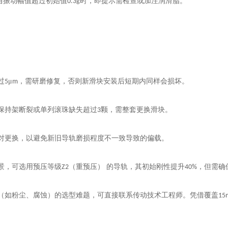
当振动幅值超过初始值
时，即提示需检查或加注润滑脂。
0.3g
过
μ
，需研磨修复，否则新滑块安装后短期内同样会损坏。
5
m
保持架断裂或单列滚珠缺失超过
颗，需整套更换滑块。
3
对更换，以避免新旧导轨磨损程度不一致导致的偏载。
景，可选用预压等级
（重预压） 的导轨，其初始刚性提升
，但需确
Z2
40%
（如粉尘、腐蚀）的选型难题，可直接联系传动技术工程师。凭借覆盖
15