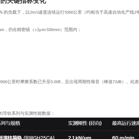
后的关键指标变化
的负载下，以
速度连续运行
公里（约相当于高速自动化产线
0%
2m/s
5000
2
，仍在精密级（±
μ
）范围内；
mm
2
m/100mm
。
公里时摩擦系数已升至
，且出现周期性噪音（峰值
）。此
2000
0.008
72dB
的导轨系列与实测性能数据：