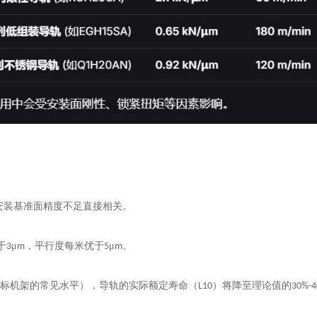
安装基准面精度不足直接相关。
于
μ
，平行度每米优于
μ
。
3
m
5
m
非标机架的常见水平），导轨的实际额定寿命（
）将降至理论值的
L10
30%-