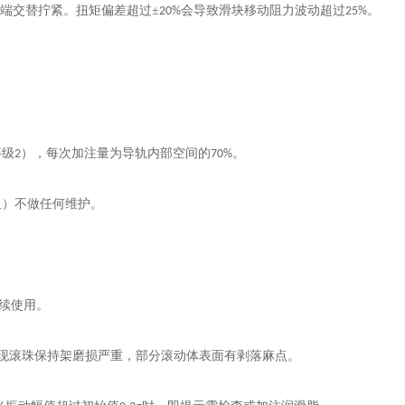
端交替拧紧。扭矩偏差超过±
会导致滑块移动阻力波动超过
。
20%
25%
等级
），每次加注量为导轨内部空间的
。
2
70%
里）不做任何维护。
续使用。
现滚珠保持架磨损严重，部分滚动体表面有剥落麻点。