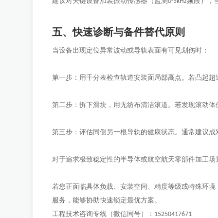
建议对关键设备加装振动传感器（监测
频段），
0-5kHz
五、快速诊断与备件替代原则
当设备出现定位异常波动或导轨表面有可见划伤时：
第一步：用千分表检查轨道安装面局部高点。若凸起超
第二步：拆下滑块，用无纺布清洁滚道。若发现滚动体
第三步：评估同侧另一根导轨的健康状态。通常建议成
对于追求极致稳定性的半导体或航空航天零部件加工场
若您正面临具体负载、安装空间、精度等级或特殊环境
服务，能够协助快速锁定最优方案。
工程技术咨询专线（微信同号）：
15250417671