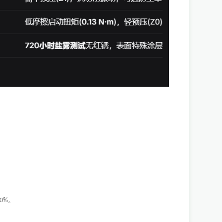
。
40%