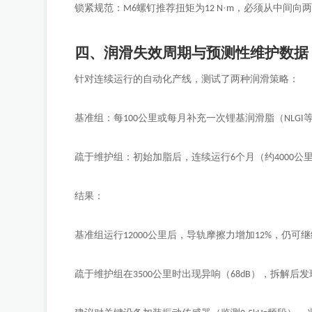
锁紧规范：
螺钉推荐扭矩为
·
，必须从中间向两
M6
12 N
m
四、润滑失效周期与预测性维护数据
针对连续运行的自动化产线，测试了两种润滑策略：
基准组：每
公里或每月补充一次锂基润滑脂（
100
NLGI
疏于维护组：初始加脂后，连续运行
个月（约
公
6
4000
结果：
基准组运行
公里后，导轨摩擦力增加
，仍可继
12000
12%
疏于维护组在
公里时出现异响（
），拆解后发
3500
68dB