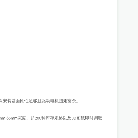
保安装基面刚性足够且驱动电机扭矩富余。
宽度、超
种库存规格以及
图纸即时调取
mm-65mm
200
3D