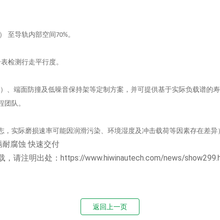
） 至导轨内部空间
。
70%
分表检测行走平行度。
时）、端面防撞及低噪音保持架等定制方案，并可提供基于实际负载谱的
程团队。
志，实际磨损速率可能因润滑污染、环境湿度及冲击载荷等因素存在差异
锈耐腐蚀
快速交付
载，请注明出处：
https://www.hiwinautech.com/news/show299.
返回上一页