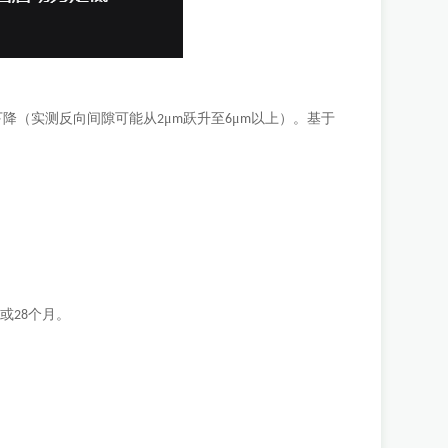
下降（实测反向间隙可能从
μ
跃升至
μ
以上）。基于
2
m
6
m
或
个月。
m
28