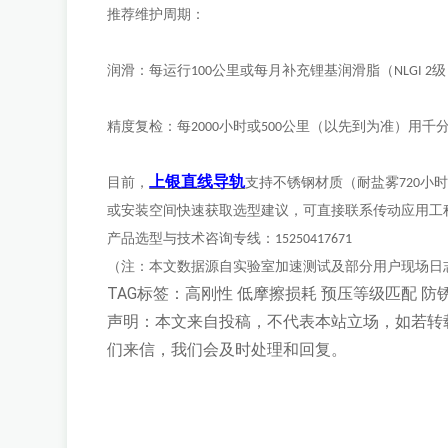
推荐维护周期：
润滑：每运行
公里或每月补充锂基润滑脂（
级
100
NLGI 2
精度复检：每
小时或
公里（以先到为准）用千
2000
500
上银直线导轨
目前，
支持不锈钢材质（耐盐雾
小
720
或安装空间快速获取选型建议，可直接联系传动应用工
产品选型与技术咨询专线：
15250417671
（注：本文数据源自实验室加速测试及部分用户现场日
TAG标签：
高刚性
低摩擦损耗
预压等级匹配
防
声明：本文来自投稿，不代表本站立场，如若转
们来信，我们会及时处理和回复。