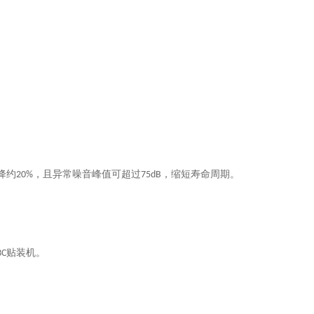
降约
，且异常噪音峰值可超过
，缩短寿命周期。
20%
75dB
贴装机。
3C
。