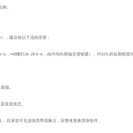
机构。
），建议按以下流程排查：
B
·
，
螺钉
–
·
，由中间向两端交替锁紧）。约
的短期精度
N
m
M8
26
28 N
m
35%
换新脂。
架及滚道状态。
上，且滚道可见连续亮带或麻点，应整体更换滑块组件。