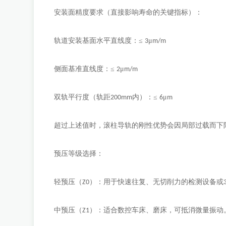
安装面精度要求（直接影响寿命的关键指标）：
轨道安装基面水平直线度：
≤
μ
3
m/m
侧面基准直线度：
≤
μ
2
m/m
双轨平行度（轨距
内）：≤
μ
200mm
6
m
超过上述值时，滚柱导轨的刚性优势会因局部过载而下
预压等级选择：
轻预压（
）：用于快速往复、无切削力的检测设备或
Z0
中预压（
）：适合数控车床、磨床，可抵消微量振动
Z1