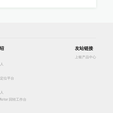
绍
友站链接
上银产品中心
人
定位平台
人
 Motor 回转工作台