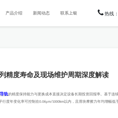
产品介绍
新闻动态
联系上银
热线：1
列精度寿命及现场维护周期深度解读
导轨
的精度保持能力与更换成本直接决定设备长期投资回报率。基于连
走平行度年变化率可控制在
μ
以内，且滑块摩擦力年均增幅低
0.06
m/1000km