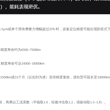
μ
或单个滑块摩擦力增幅超过
时，设备定位精度可能出现阶跃式
4.5
m
35%
算精度寿命约为
–
6500
7500km
算精度寿命可达
–
14000
16000km
在
或
个月（以先到为准）安排精度复校，滚柱型可延长至
5500km
15
10000k
荷，再乘以工况系数（平稳取
，轻微冲击取
，强振动取
–
）。
1.0
1.2
1.5
1.8