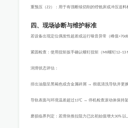
重预压（
）：用于有强断续切削的镗铣床或冲压送料
Z2
四、现场诊断与维护标准
若设备出现定位偶发性超差或运行噪音异常（峰值
>70d
紧固检查：使用扭矩扳手确认螺钉扭矩（
螺钉
–
M6
12
13 
润滑状态评估：
排出油脂呈黑褐色或含金属碎屑
→ 彻底清洗导轨并更
导轨表面与环境温差超过
℃ → 停机检查滚动体保持
13
磨损临界判定：若滑块推拉阻力已比初始值增大
以
30%