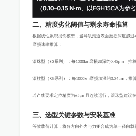
二、精度劣化阈值与剩余寿命推算
根据线性累积损伤模型，当导轨滚道表面磨损深度超过
磨损速率推算：
滚珠型（
系列）：每
磨损加深约
μ
，推
EG
1000km
0.45
m
滚柱型（
系列）：每
磨损加深约
μ
，推
RG
1000km
0.24
m
若产线要求定位精度为
±
μ
且连续运行，滚珠型建议
5
m
三、选型关键参数与安装基准
等效载荷计算：将各方向外力与力矩合成为单一径向载