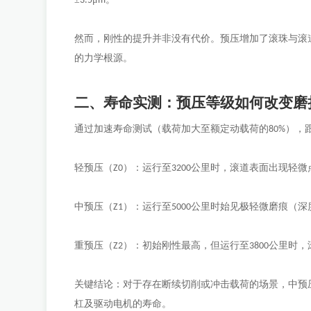
3.5
m
然而，刚性的提升并非没有代价。预压增加了滚珠与滚
的力学根源。
二、寿命实测：预压等级如何改变磨
通过加速寿命测试（载荷加大至额定动载荷的
），
80%
轻预压（
）：运行至
公里时，滚道表面出现轻微
Z0
3200
中预压（
）：运行至
公里时始见极轻微磨痕（深
Z1
5000
重预压（
）：初始刚性最高，但运行至
公里时，
Z2
3800
关键结论：对于存在断续切削或冲击载荷的场景，中预
杠及驱动电机的寿命。