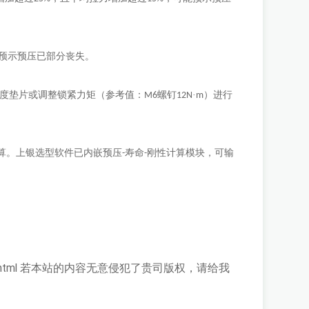
预示预压已部分丧失。
度垫片或调整锁紧力矩（参考值：
螺钉
·
）进行
M6
12N
m
算。上银选型软件已内嵌预压
寿命
刚性计算模块，可输
-
-
html
若本站的内容无意侵犯了贵司版权，请给我