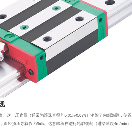
现
扁。这一压扁量（通常为滚珠直径的
）消除了内部游隙，使得
0.01%-0.03%
，而轻预压导轨仅为
。这意味着在进行轮廓铣削（进给速度
）
56%
4m/min