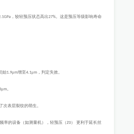
，较轻预压状态高出
。这是预压等级影响寿命
2.1GPa
27%
初始
μ
增至
μ
，判定失效。
1.9
m
4.1
m
μ
。
3
m
速了次表层裂纹的萌生。
复频率的设备（如测量机），轻预压（
） 更利于延长丝
Z0