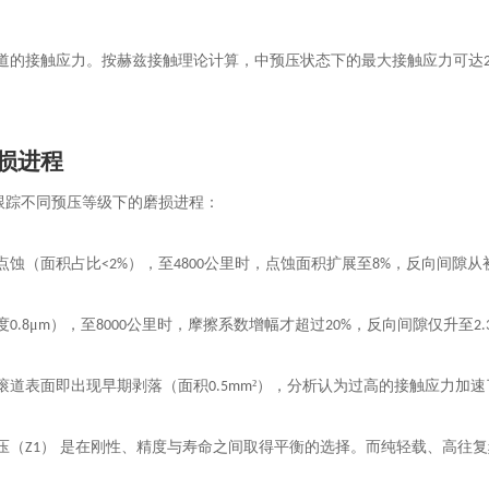
道的接触应力。按赫兹接触理论计算，中预压状态下的最大接触应力可达
损进程
跟踪不同预压等级下的磨损进程：
点蚀（面积占比
），至
公里时，点蚀面积扩展至
，反向间隙从
<2%
4800
8%
度
μ
），至
公里时，摩擦系数增幅才超过
，反向间隙仅升至
0.8
m
8000
20%
2.
滚道表面即出现早期剥落（面积
²），分析认为过高的接触应力加
0.5mm
压（
） 是在刚性、精度与寿命之间取得平衡的选择。而纯轻载、高往
Z1