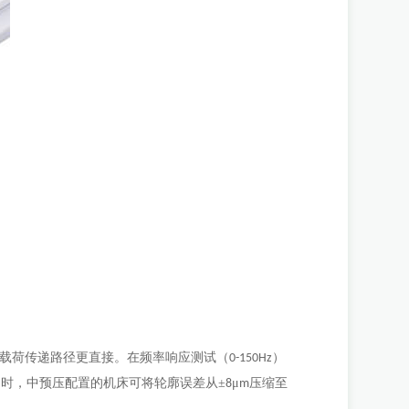
载荷传递路径更直接。在频率响应测试（
）
0-150Hz
 时，中预压配置的机床可将轮廓误差从±
μ
压缩至
8
m