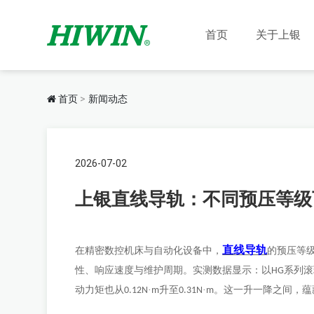
首页
关于上银
首页
新闻动态
2026-07-02
上银直线导轨：不同预压等级
直线导轨
在精密数控机床与自动化设备中，
的预压等
性、响应速度与维护周期。实测数据显示：以
系列滚
HG
动力矩也从
·
升至
·
。这一升一降之间，蕴
0.12N
m
0.31N
m