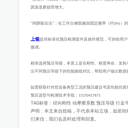
因滚道磨损而增大。
“间隙敲击法”：在工作台侧面施加固定频率（约
）
5Hz
上银
提供标准化预压检测套件及操作规范，可协助用户
微调。
精准选择预压等级，本质上是在刚性、精度寿命、发热
出不同预压等级下的性能曲线对比，帮助用户做出数据
如需获取针对您设备典型工况的预压建议书及性能仿真
预压选型与检测技术专线：
15250417671
TAG标签：
径向刚性
动摩擦系数
预压等级
行走
声明：本文来自投稿，不代表本站立场，如若转
们来信，我们会及时处理和回复。