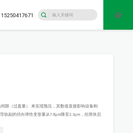
5250417671
负间隙（过盈量）
来实现预压，其数值直接影响设备刚
，导轨副的径向弹性变形量从
μ
降至
μ
，但滑块启
7.8
m
2.3
m