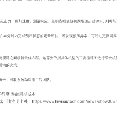
的敲击力，用加速度计测量响应。若响应幅值较初期增加超过
，则可能
30%
在
分钟内完成预压状态的定量评估。若发现预压异常，可通过更换同厚
40
与能耗之间求解最优方程。这需要依据具体机型的工况循环图进行综合核
驱动的决策。
报告，可联系传动应用工程团队。
平行度
寿命周期成本
载，请注明出处：
https://www.hiwinautech.com/news/show308.