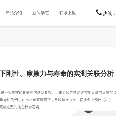
产品介绍
新闻动态
联系上银
热线：1
下刚性、摩擦力与寿命的实测关联分析
级是一项常被简化处理的选型参数。上银直线导轨通过控制滚珠与滚道的
珠导轨为例，在
垂直载荷下，从轻预压（
）切换至中预压（
）
15kN
Z0
Z1
藏着选型的核心权衡逻辑。