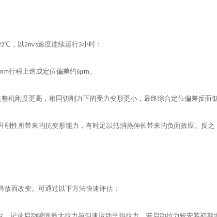
℃，以
速度连续运行
小时：
22
2m/s
3
行程上造成定位偏差约
μ
。
0mm
6
m
其整机刚度更高，相同切削力下的受力变形更小，最终综合定位偏差反而
升刚性所带来的抗变形能力，有时足以抵消热伸长带来的负面效应。反之
释放而改变。可通过以下方法快速评估：
作台，记录启动瞬间最大拉力与匀速运动平均拉力。若启动拉力较安装初期