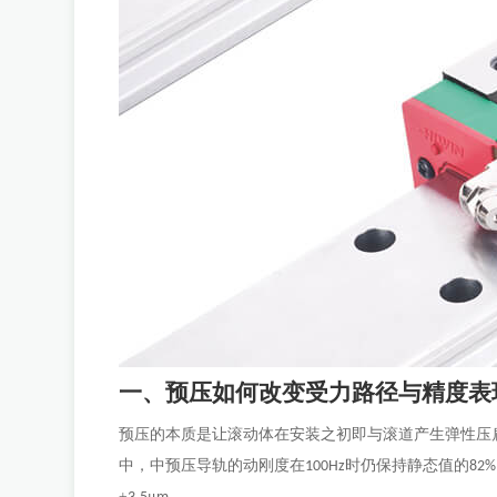
一、预压如何改变受力路径与精度表
预压的本质是让滚动体在安装之初即与滚道产生弹性压
中，中预压导轨的动刚度在
时仍保持静态值的
100Hz
82%
±
μ
。