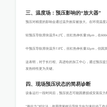
三、温度场：预压影响的
“放大器”
预压对精度的影响会通过温升效应被放大。在环境温度
轻预压导轨滑块温升
℃，丝杠热伸长量
μ
，在
4.2
18
m
60
中预压导轨滑块温升
℃，丝杠热伸长量
μ
，但因
7.8
32
m
这表明，对于长行程、高进给的加工中心，通过预压提
发热特性更为关键。
四、现场预压状态的简易诊断
设备运行一段时间后，预压状态可能因磨损或安装应力
“推拉力”对比法：使用弹簧秤沿导轨方向匀速拉动工