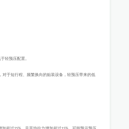
低于轻预压配置。
，对于短行程、频繁换向的贴装设备，轻预压带来的低
增加超过
，且平均拉力增加超过
，可能预示预压
25%
15%