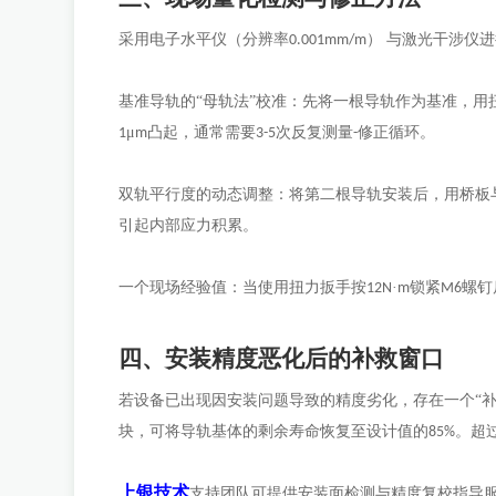
采用电子水平仪（分辨率
） 与激光干涉仪
0.001mm/m
基准导轨的
“母轨法”校准：先将一根导轨作为基准，
μ
凸起，通常需要
次反复测量
修正循环。
1
m
3-5
-
双轨平行度的动态调整：将第二根导轨安装后，用桥板
引起内部应力积累。
一个现场经验值：当使用扭力扳手按
·
锁紧
螺钉
12N
m
M6
四、安装精度恶化后的补救窗口
若设备已出现因安装问题导致的精度劣化，存在一个
“
块，可将导轨基体的剩余寿命恢复至设计值的
。超
85%
上银技术
支持团队可提供安装面检测与精度复校指导