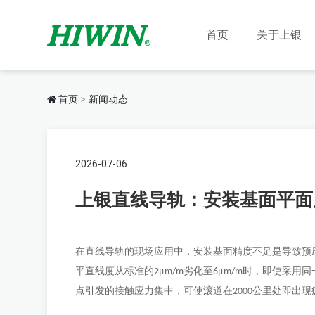
首页
关于上银
首页
新闻动态
2026-07-06
上银直线导轨：安装基面平面
在直线导轨的现场应用中，安装基面精度不足是导致预
平直线度从标准的
μ
劣化至
μ
时，即使采用同
2
m/m
6
m/m
点引发的接触应力集中，可使滚道在
公里处即出现
2000