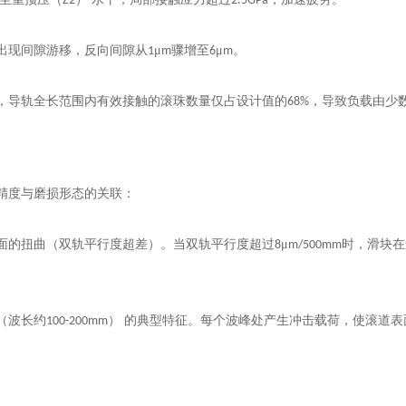
Z2
2.5GPa
出现间隙游移，反向间隙从
μ
骤增至
μ
。
1
m
6
m
，导轨全长范围内有效接触的滚珠数量仅占设计值的
，导致负载由少
68%
精度与磨损形态的关联：
面的扭曲（双轨平行度超差）。当双轨平行度超过
μ
时，滑块在
8
m/500mm
（波长约
） 的典型特征。每个波峰处产生冲击载荷，使滚道
100-200mm