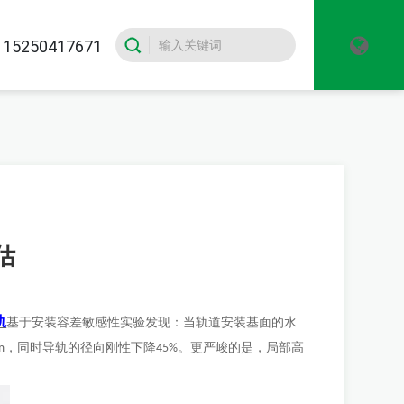
5250417671
估
轨
基于安装容差敏感性实验发现：当轨道安装基面的水
，同时导轨的径向刚性下降
。更严峻的是，局部高
m
45%