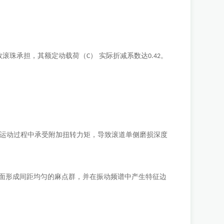
数滚珠承担，其额定动载荷（
） 实际折减系数达
。
C
0.42
运动过程中承受附加扭转力矩，导致滚道单侧磨损深度
表面形成间距均匀的麻点群，并在振动频谱中产生特征边