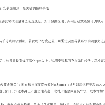
进行安装面检测，是关键的控制手段：
用扭簧比较仪测量其全长直线度。对于超差区域，采用刮研或涂覆可调垫片
与千分表跨轨测量。若发现平行度超差，可通过调整导轨压块的锁紧力进
后，如果导轨直线度恶化
μ
以上，说明安装基面存在弹性起伏，需检查
2
m
补救黄金窗口”：即在磨损深度尚未超过
μ
前（通常对应运行里程
0.8
m
1500-
过此窗口，滚道本身已产生塑性流变，此时只能整体更换导轨，成本增加
2
服务，并附赠基面检测记录表（含水平度、平行度、直线度及扭矩校验四