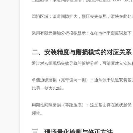
Z0
凹陷区域：滚道间隙扩大，预压丧失殆尽，滑块在此处
采用有限元接触分析模拟显示：在
μ
平面度误差下
6
m/m
二、安装精度与磨损模式的对应关系
通过对
组现场失效导轨的拆解分析，可清晰建立安装
78
单侧边缘磨损（亮带偏向一侧）：通常源于轨道安装基
比另一侧大
倍。
3.2
周期性间隔磨损（等距压痕）：这是基面存在波状起伏
频带。
三、现场量化检测与修正方法