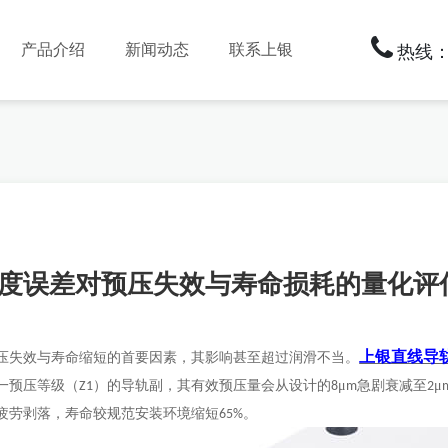
产品介绍
新闻动态
联系上银
热线：1
度误差对预压失效与寿命损耗的量化评
上银直线导
压失效与寿命缩短的首要因素，其影响甚至超过润滑不当。
一预压等级（
）的导轨副，其有效预压量会从设计的
μ
急剧衰减至
μ
Z1
8
m
2
疲劳剥落，寿命较规范安装环境缩短
。
65%