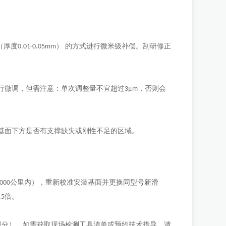
（厚度
） 的方式进行微米级补偿。刮研修正
0.01-0.05mm
行微调，但需注意：单次调整量不宜超过
μ
，否则会
3
m
基面下方是否有支撑缺失或刚性不足的区域。
公里内），重新校准安装基面并更换同型号新滑
2000
倍。
.5
部分）。如需获取现场检测工具清单或预约技术指导，请