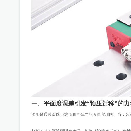
一、平面度误差引发
“预压迁移”的
预压是通过滚珠与滚道间的弹性压入量实现的。当安装
凸起区域：滚道间隙被压缩，预压从轻预压（
） 跃