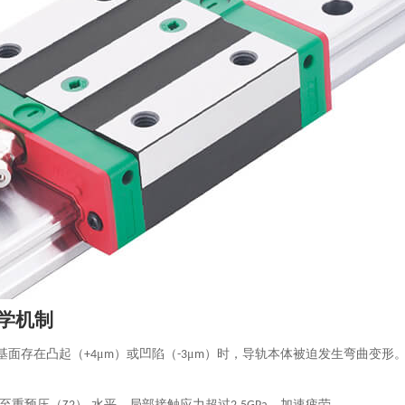
力学机制
基面存在凸起（
μ
）或凹陷（
μ
）时，导轨本体被迫发生弯曲变形
+4
m
-3
m
升至重预压（
） 水平，局部接触应力超过
，加速疲劳。